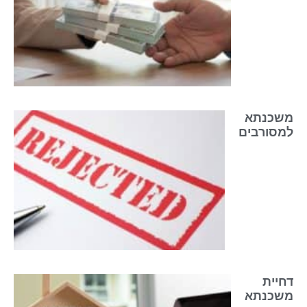
משכנתא
למסורבים
דחיית
משכנתא