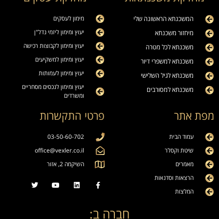
המשכנתא הראשונה שלי
מימון לעסקים
יעוץ ומימון ליזמי נדל"ן
מיחזור משכנתא
יעוץ ומימון לקבוצות רכישה
משכנתא לכל מטרה
יעוץ ומימון למשקיעים
משכנתא למשפרי דיור
יעוץ ומימון לעמותות
משכנתא לגיל השלישי
יעוץ ומימון לנכסים מסחריים
משכנתא למסורבים
ומשרדים
מפת אתר
פרטי התקשרות
עמוד הבית
03-50-60-702
שיטת וקסלר
office@vexler.co.il
מאמרים
השיקמה 2, אזור
הרצאות וסדנאות
המלצות
חברה ב: