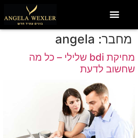
מחבר:
angela
מחיקת bdi שלילי – כל מה
שחשוב לדעת