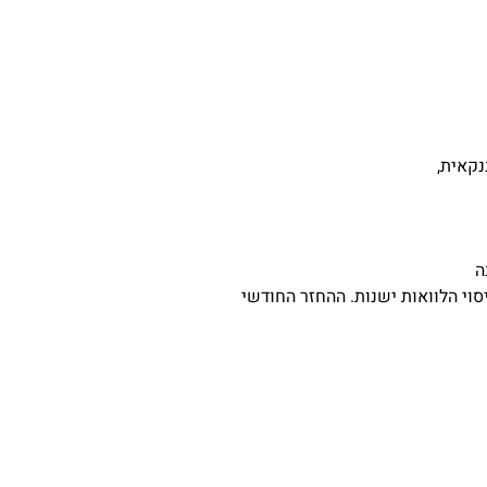
נקאית,
ה
וי הלוואות ישנות. ההחזר החודשי