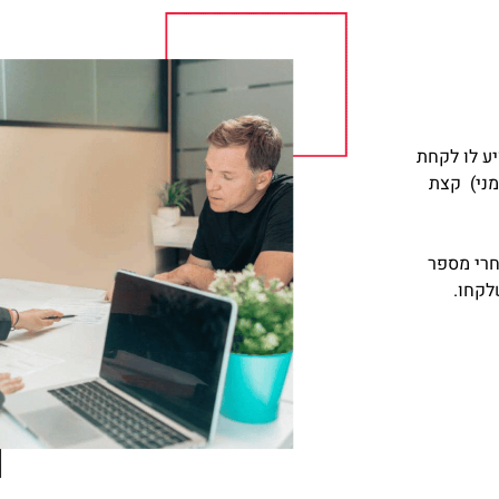
ע לו לקחת
מני) קצת
חרי מספר
לקחו.