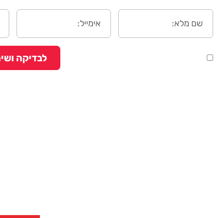
לבדיקה ושיח
יש ברשותי נכס