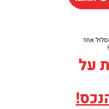
סלול אחד
ת על
נכס!